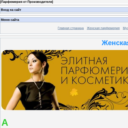
[
Парфюмерия от Производителя
]
Вход на сайт
Меню сайта
Главная страница
Женская парфюмерия
Му
Женска
A