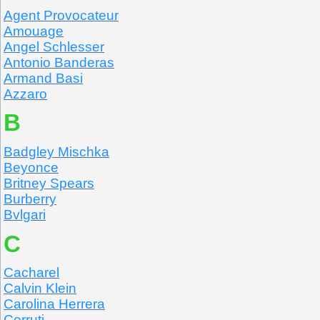
Agent Provocateur
Amouage
Angel Schlesser
Antonio Banderas
Armand Basi
Azzaro
B
Badgley Mischka
Beyonce
Britney Spears
Burberry
Bvlgari
C
Cacharel
Calvin Klein
Carolina Herrera
Cerruti