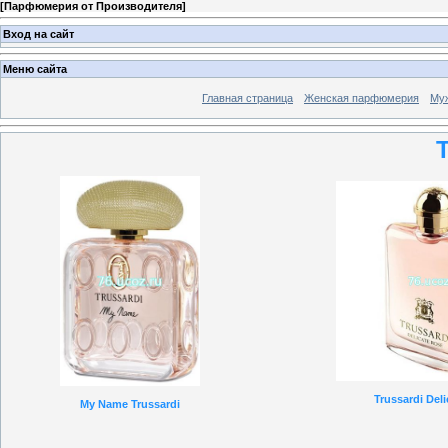
[
Парфюмерия от Производителя
]
Вход на сайт
Меню сайта
Главная страница
Женская парфюмерия
Му
T
Trussardi Del
My Name Trussardi