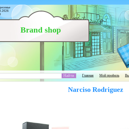
ресенье
8.2026
3
Brand shop
Главная
Мой профиль
Вы
Narciso Rodriguez