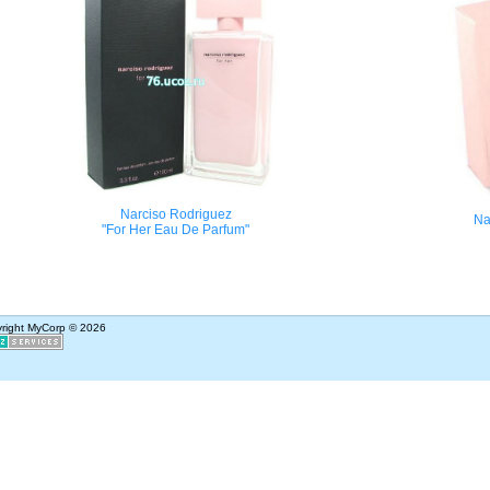
Narciso Rodriguez
Na
"For Her Eau De Parfum"
right MyCorp © 2026